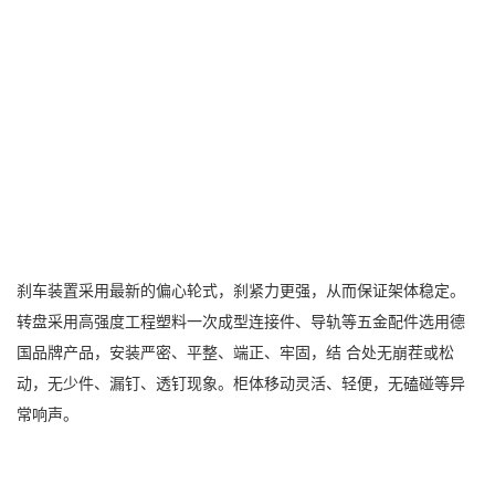
刹车装置采用最新的偏心轮式，刹紧力更强，从而保证架体稳定。
转盘采用高强度工程塑料一次成型连接件、导轨等五金配件选用德
国品牌产品，安装严密、平整、端正、牢固，结 合处无崩茬或松
动，无少件、漏钉、透钉现象。柜体移动灵活、轻便，无磕碰等异
常响声。