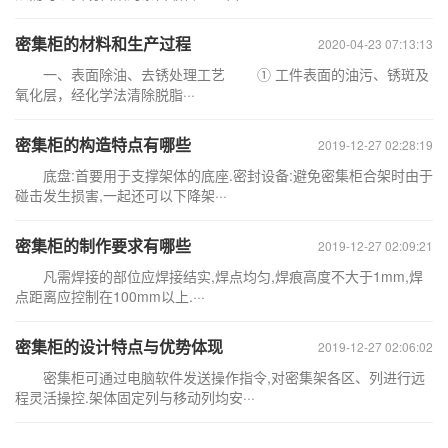
密集柜的材料和生产过程
2020-04-23 07:13:13
一、表面除油、去锈处理工艺 ① 工件表面的油污、锈斑及
氧化层，经化学法清除脱脂···
密集柜的构造特点有哪些
2019-12-27 02:28:19
底盘:首要用于支撑架体的底座.密封设备:避免密集柜合架时由于
碰击发生损害,一起还可以下降架···
密集柜的制作要求有哪些
2019-12-27 02:09:21
凡需焊接的部位应焊接结实,焊点均匀,焊痕高度不大于1mm,焊
点距离应控制在100mm以上.···
密集柜的设计特点与优势体现
2019-12-27 02:06:02
密集柜可通过电脑软件发送操作指令,对密集架各区、列进行远
程灵活操控.架体固定列与移动列均安···