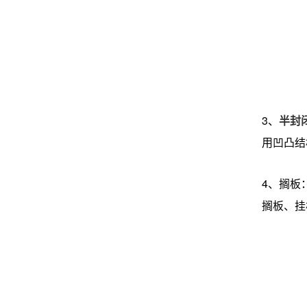
3、
半封
用凹凸结
4、搁板
搁板、挂