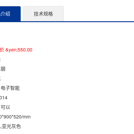
品介绍
技术规格
&yen;550.00
虎
轧钢
式
 电子智能
014
 可以
0*900*520/mm
色,亚光灰色