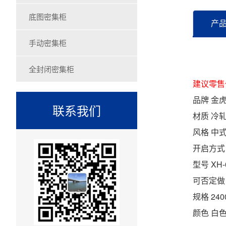
底图密集柜
产
手动密集柜
全封闭密集柜
建议零售价 
品牌 金
联系我们
材质 冷
风格 中
开启方式
型号 XH-
可否定做
规格 240
颜色 白