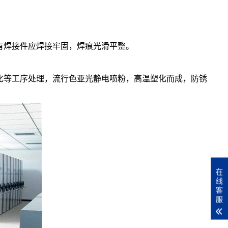
有焊接件应焊接牢固，焊痕光滑平整。
化等工序处理，流行色亚光静电喷粉，高温塑化而成，防锈
在
线
客
服